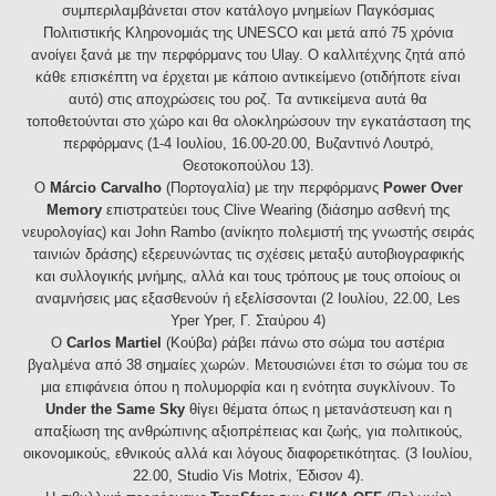
συμπεριλαμβάνεται στον κατάλογο μνημείων Παγκόσμιας
Πολιτιστικής Κληρονομιάς της UNESCO και μετά από 75 χρόνια
ανοίγει ξανά με την περφόρμανς του Ulay. Ο καλλιτέχνης ζητά από
κάθε επισκέπτη να έρχεται με κάποιο αντικείμενο (οτιδήποτε είναι
αυτό) στις αποχρώσεις του ροζ. Τα αντικείμενα αυτά θα
τοποθετούνται στο χώρο και θα ολοκληρώσουν την εγκατάσταση της
περφόρμανς (1-4 Ιουλίου, 16.00-20.00, Βυζαντινό Λουτρό,
Θεοτοκοπούλου 13).
Ο
Márcio Carvalho
(Πορτογαλία) με την περφόρμανς
Power Over
Memory
επιστρατεύει τους Clive Wearing (διάσημο ασθενή της
νευρολογίας) και John Rambo (ανίκητο πολεμιστή της γνωστής σειράς
ταινιών δράσης) εξερευνώντας τις σχέσεις μεταξύ αυτοβιογραφικής
και συλλογικής μνήμης, αλλά και τους τρόπους με τους οποίους οι
αναμνήσεις μας εξασθενούν ή εξελίσσονται (2 Ιουλίου, 22.00, Les
Yper Yper, Γ. Σταύρου 4)
Ο
Carlos Martiel
(Κούβα) ράβει πάνω στο σώμα του αστέρια
βγαλμένα από 38 σημαίες χωρών. Μετουσιώνει έτσι το σώμα του σε
μια επιφάνεια όπου η πολυμορφία και η ενότητα συγκλίνουν. Το
Under the Same Sky
θίγει θέματα όπως η μετανάστευση και η
απαξίωση της ανθρώπινης αξιοπρέπειας και ζωής, για πολιτικούς,
οικονομικούς, εθνικούς αλλά και λόγους διαφορετικότητας. (3 Ιουλίου,
22.00, Studio Vis Motrix, Έδισον 4).