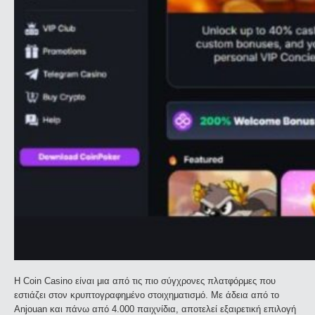
Η Coin Casino είναι μια από τις πιο σύγχρονες πλατφόρμες που
εστιάζει στον κρυπτογραφημένο στοιχηματισμό. Με άδεια από το
Anjouan και πάνω από 4.000 παιχνίδια, αποτελεί εξαιρετική επιλογή