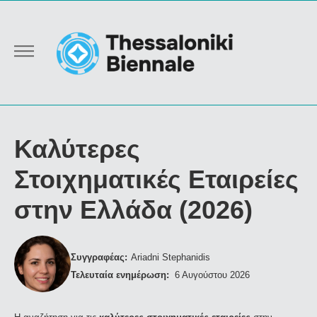
Καλύτερες
Στοιχηματικές Εταιρείες
στην Ελλάδα (2026)
Συγγραφέας:
Ariadni Stephanidis
Τελευταία ενημέρωση:
6 Αυγούστου 2026