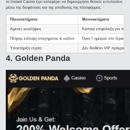
το Instant Casino έχει καταφέρει να δημιουργήσει θετικές εντυπώσεις
μέσω της διαφάνειας και της απόδοσης της πλατφόρμας.
Πλεονεκτήματα
Μειονεκτήματα
Άμεσες αναλήψεις
Κάποια επιφύλαξη για την ά
Πλήρης κάλυψη στοιχήματος & καζίνο
Όριο 7 ημερών στο τζιράρισ
Υποστήριξη crypto
Δεν διαθέτει VIP πρόγραμμ
4. Golden Panda