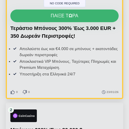
NO CODE REQUIRED
ΠΑΙΞΕ ΤΩΡΑ
Τεράστιο Μπόνους 300% Έως 3.000 EUR +
350 Δωρεάν Περιστροφές!
Απολαύστε έως και €4.000 σε μπόνους + εκατοντάδες
δωρεάν περιστροφές
Αποκλειστικά VIP Μπόνους, Ταχύτερες Πληρωμές και
Premium Μεταχείριση.
Υποστήριξη στα Ελληνικά 24/7
0
0
23/01/26