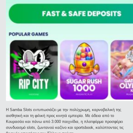
Η Samba Slots εντυπωσιάζει με την πολύχρωμη, καρναβαλική της
αισθητική και τη φιλική προς κινητά εμπειρία. Με άδεια από το
Κουρασάο και πάνω από 3.000 παιχνίδια, η πλατφόρμα προσφέρει
συνδυασμό slots, ζωντανού καζίνο και sportsbook, καλύπτοντας τις