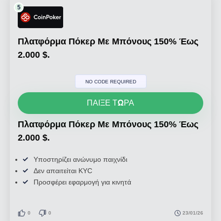
Πλατφόρμα Πόκερ Με Μπόνους 150% Έως
2.000 $.
NO CODE REQUIRED
ΠΑΙΞΕ ΤΩΡΑ
Πλατφόρμα Πόκερ Με Μπόνους 150% Έως
2.000 $.
Υποστηρίζει ανώνυμο παιχνίδι
Δεν απαιτείται KYC
Προσφέρει εφαρμογή για κινητά
0
0
23/01/26