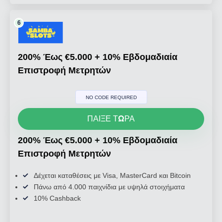
200% Έως €5.000 + 10% Εβδομαδιαία
Επιστροφή Μετρητών
NO CODE REQUIRED
ΠΑΙΞΕ ΤΩΡΑ
200% Έως €5.000 + 10% Εβδομαδιαία
Επιστροφή Μετρητών
Δέχεται καταθέσεις με Visa, MasterCard και Bitcoin
Πάνω από 4.000 παιχνίδια με υψηλά στοιχήματα
10% Cashback