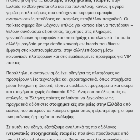
Η αναζήτηση για τις
καλύτερες στοιχηματικές εταιρείες
στην
Ελλάδα το 2026 γίνεται όλο και πιο πολύπλοκη, καθώς η αγορά
γεμίζει με πλατφόρμες που υπόσχονται κορυφαία εμπειρία,
ανταγωνιστικές αποδόσεις και ασφαλές περιβάλλον παιχνιδιού. Οι
παίκτες σήμερα δεν ψάχνουν απλώς για κάποιο site να ποντάρουν –
θέλουν συνδυασμό αξιοπιστίας, ταχύτητας στις πληρωμές,
γενναιόδωρων προσφορών και υποστήριξης στα ελληνικά. Το τοπίο
αλλάζει ραγδαία με την είσοδο καινοτόμων brands που δίνουν
έμφαση στις κρυπτονομίσματα, στην αλληλεπίδραση μέσω
κοινωνικών πλατφορμών και στις εξειδικευμένες προσφορές για VIP
παίκτες.
Παράλληλα, ο ανταγωνισμός έχει οδηγήσει τις πλατφόρμες να
προσφέρουν νέες τεχνολογίες και χαρακτηριστικά, όπως στοιχήματα
μέσω Telegram ή Discord, έξυπνα cashback προγράμματα και ακόμα
και στοιχήματα χωρίς διαδικασία KYC. Ανάμεσα σε όλες αυτές τις
επιλογές, οι Έλληνες παίκτες καλούνται να ξεχωρίσουν τις
πραγματικά αξιόπιστες
στοιχηματικές εταιρείες στην Ελλάδα
από
εκείνες που υστερούν σε κρίσιμα σημεία όπως η εξυπηρέτηση, οι όροι
των μπόνους ή η ταχύτητα ανάληψης.
Σε αυτόν τον οδηγό, εξετάζουμε αναλυτικά τις πιο αξιόλογες
ιντερνετικές στοιχηματικές εταιρείες
που είναι προσβάσιμες από
την Ελλάδα, αξιολογώντας τες με βάση την ποικιλία παιχνιδιών, τις